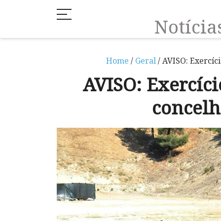
Notíci
Home
/
Geral
/ AVISO: Exercíc
AVISO: Exercíci
concel