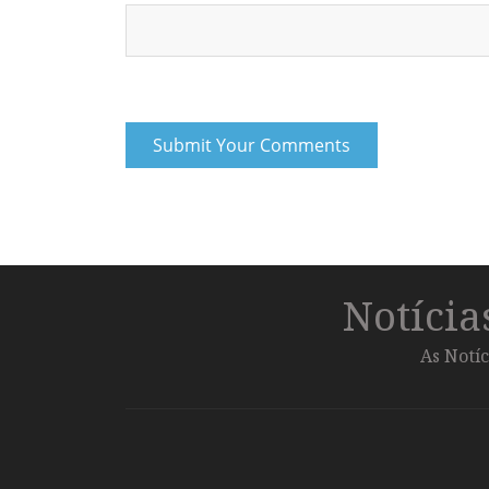
Notíci
As Notíc