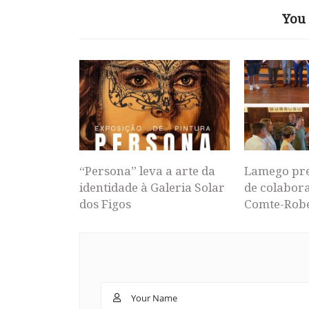
You 
“Persona” leva a arte da
Lamego pr
identidade à Galeria Solar
de colabor
dos Figos
Comte-Rob