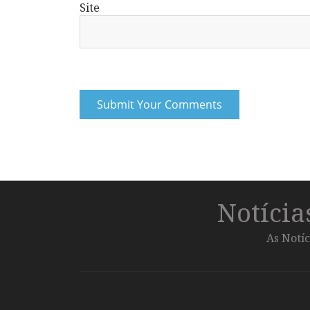
Site
Notíci
As Notíc