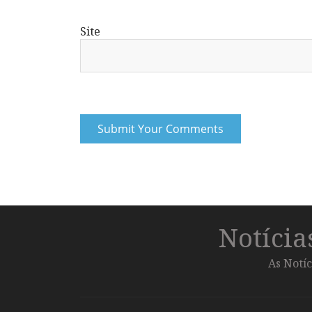
Site
Notíci
As Notíc