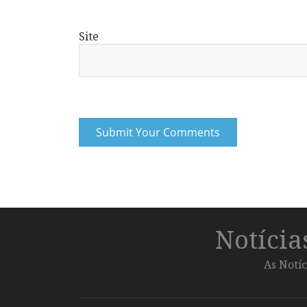
Site
Notíci
As Notíc