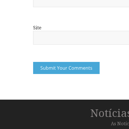
Site
Notíci
As Notíc