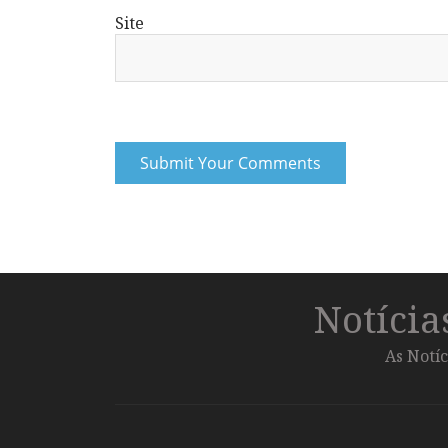
Site
Notíci
As Notíc