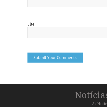
Site
Notíci
As Notíc