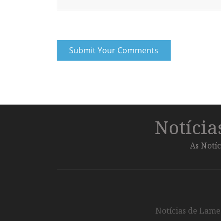
Notíci
As Notíc
Notícias de Lameg