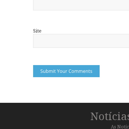
Site
Notíci
As Notíc