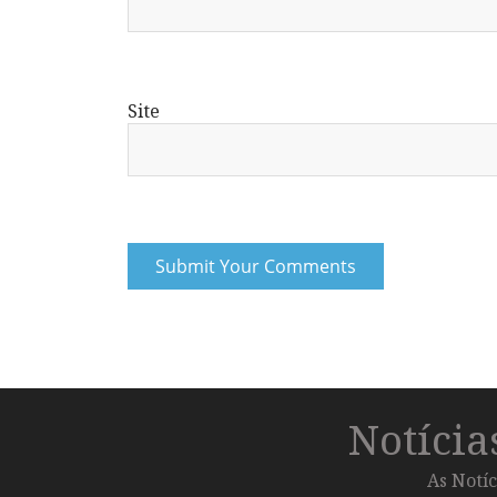
Site
Notíci
As Notíc