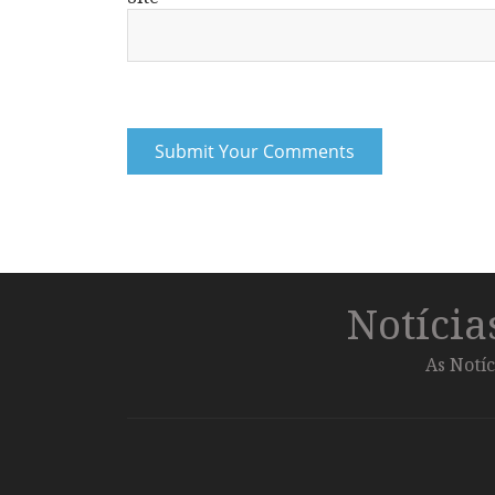
Notíci
As Notíc