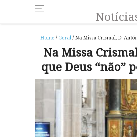
Notíci
Home
/
Geral
/ Na Missa Crismal, D. Antó
Na Missa Crismal
que Deus “não” p