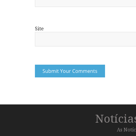
Site
Notíci
As Notíc