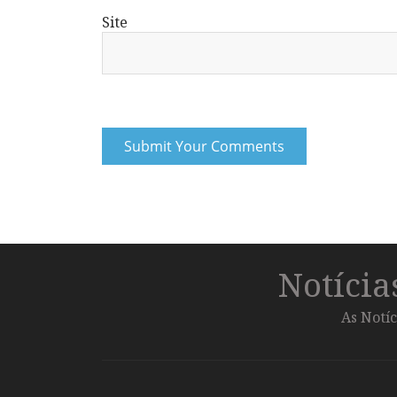
Site
Notíci
As Notíc