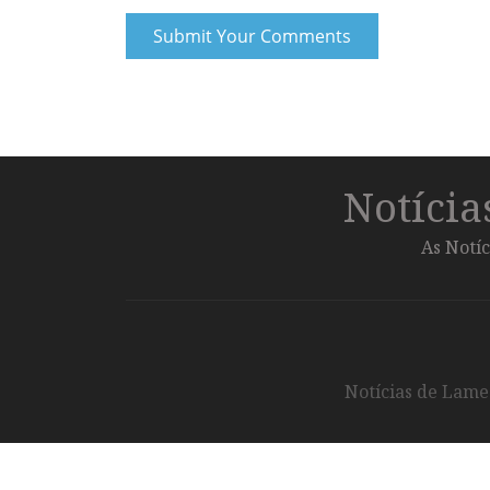
Notíci
As Notíc
Notícias de Lameg