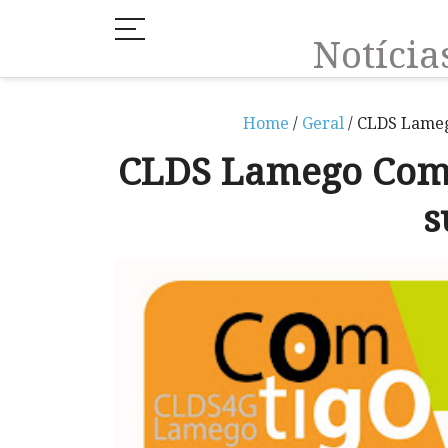
Notíci
Home
/
Geral
/ CLDS Lameg
CLDS Lamego Com_
s