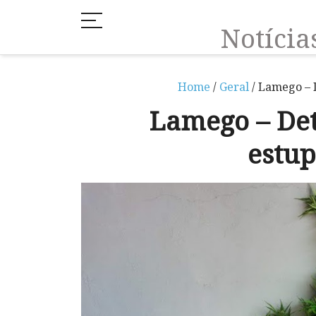
Notíci
Home
/
Geral
/ Lamego – D
Lamego – Det
estup