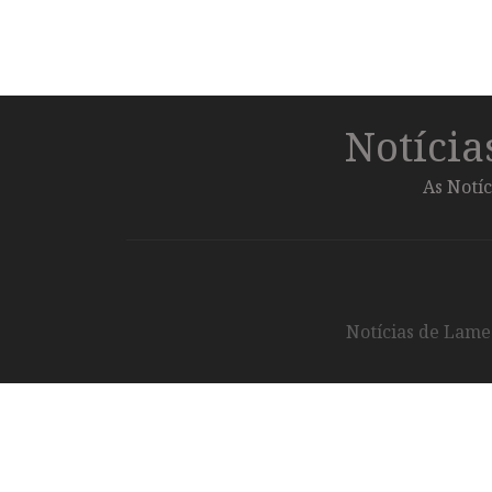
Notíci
As Notíc
Notícias de Lameg