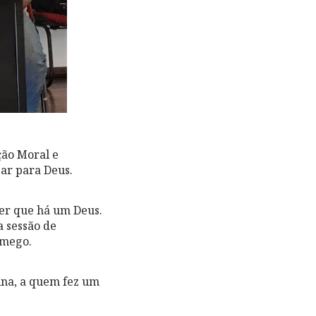
ção Moral e
gar para Deus.
zer que há um Deus.
a sessão de
amego.
lina, a quem fez um
.