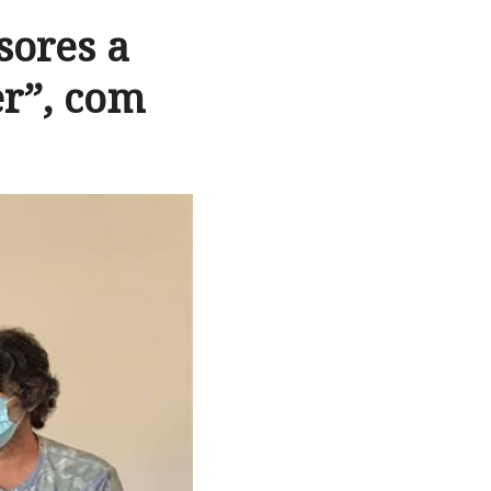
sores a
r”, com