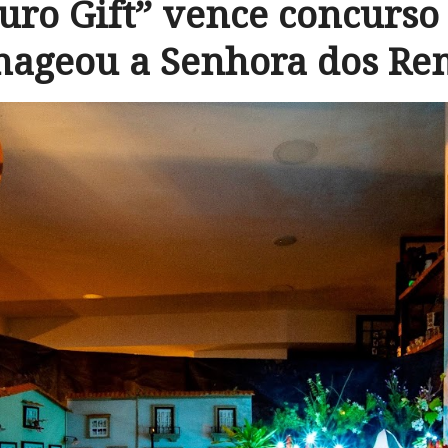
uro Gift” vence concurso
ageou a Senhora dos Re