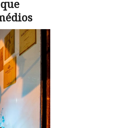
 que
médios