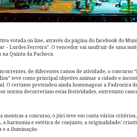
tiva votada on line, através da página do facebook do Mun
 Lar – Lurdes Ferreira”. O vencedor vai usufruir de uma noi
 na Quinta da Pacheca.
correntes, de diferentes ramos de atividade, o concurso 
os” teve como principal objetivo animar a cidade e incen
nal. O certame pretendeu ainda homenagear a Padroeira d
or norma decorreriam estas festividades, entretanto canc
as montras a concurso, o júri teve em conta vários critéri
a harmonia e estética de conjunto, a originalidade/ criativ
s e a iluminação.