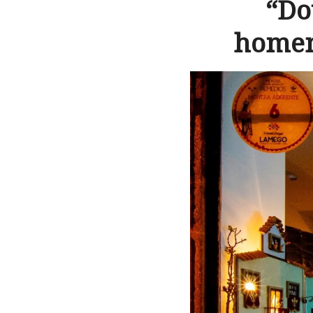
“Do
homen