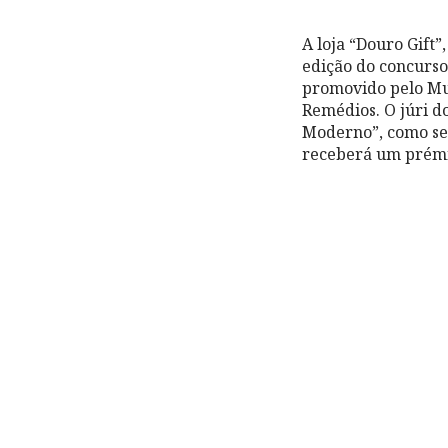
A loja “Douro Gift
edição do concurso
promovido pelo Mu
Remédios. O júri do
Moderno”, como seg
receberá um prémi