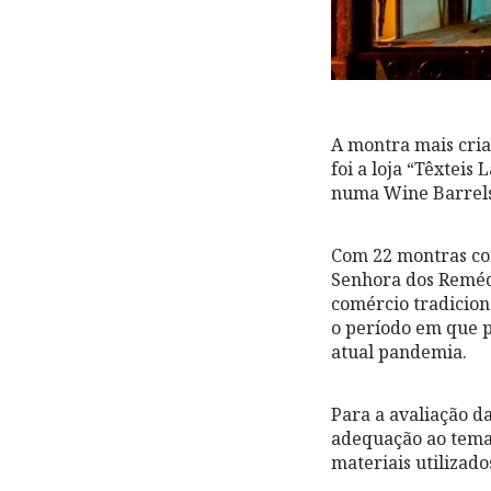
A montra mais cria
foi a loja “Têxteis
numa Wine Barrels
Com 22 montras con
Senhora dos Remédi
comércio tradicio
o período em que p
atual pandemia.
Para a avaliação d
adequação ao tema, 
materiais utilizado