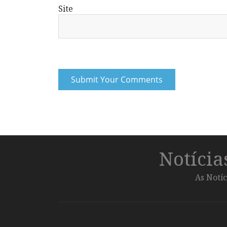
Site
Notíci
As Notíc