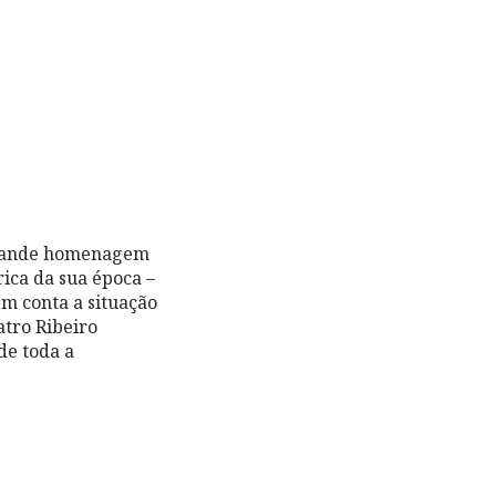
 grande homenagem
ica da sua época –
em conta a situação
atro Ribeiro
de toda a