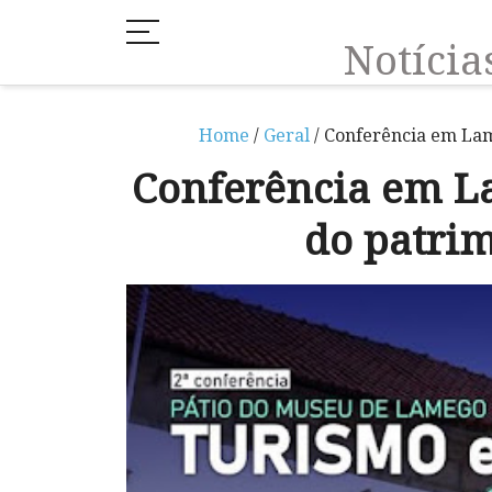
Notíci
Home
/
Geral
/ Conferência em Lam
Conferência em L
do patri