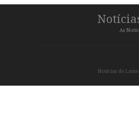
Notíci
As Notíc
Notícias de Lameg