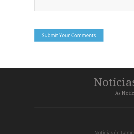
Notíci
As Notíc
Notícias de Lameg