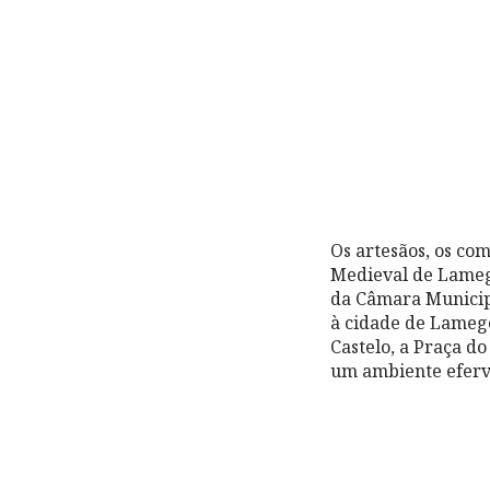
Os artesãos, os co
Medieval de Lamego
da Câmara Municipa
à cidade de Lamego 
Castelo, a Praça d
um ambiente eferv