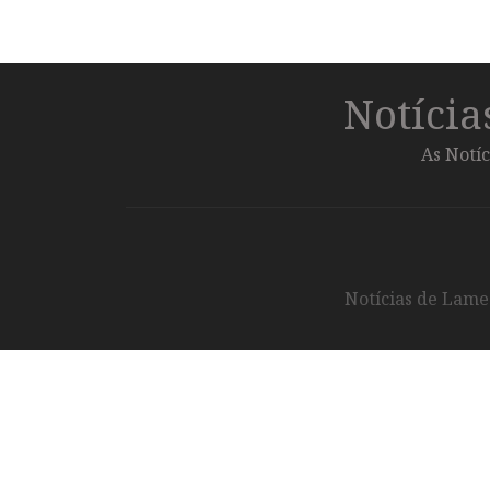
Notíci
As Notíc
Notícias de Lameg