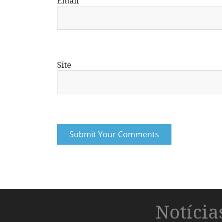
Email
*
Site
Notíci