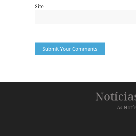
Site
Notíci
As Notíc