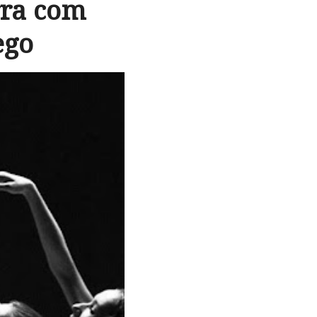
rra com
ego