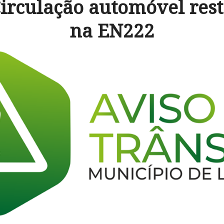
irculação automóvel res
na EN222