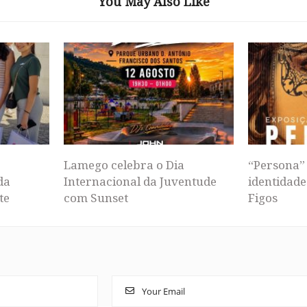
You May Also Like
Lamego celebra o Dia
“Persona” 
da
Internacional da Juventude
identidade
te
com Sunset
Figos