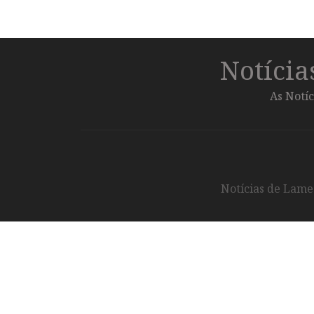
Notíci
As Notíc
Notícias de Lameg