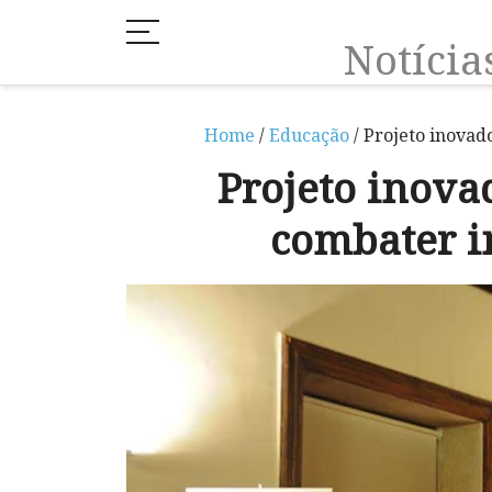
Notíci
Home
/
Educação
/ Projeto inovad
Projeto inov
combater i