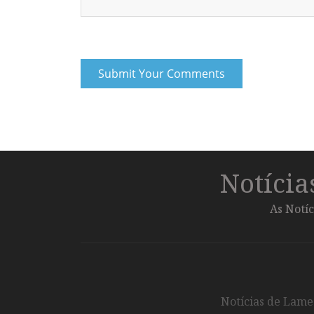
Notíci
As Notíc
Notícias de Lameg