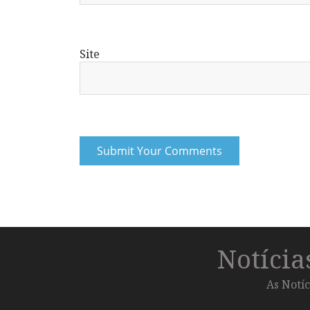
Site
Notíci
As Notíc