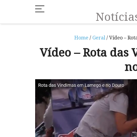
Notíci
Home
/
Geral
/ Vídeo – Ro
Vídeo – Rota das
n