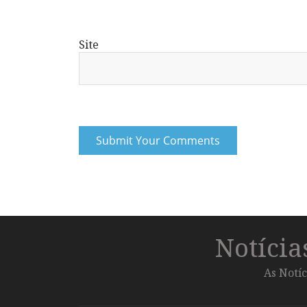
Site
Notíci
As Notíc