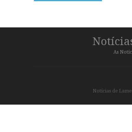
Notíci
As Notíc
Notícias de Lameg