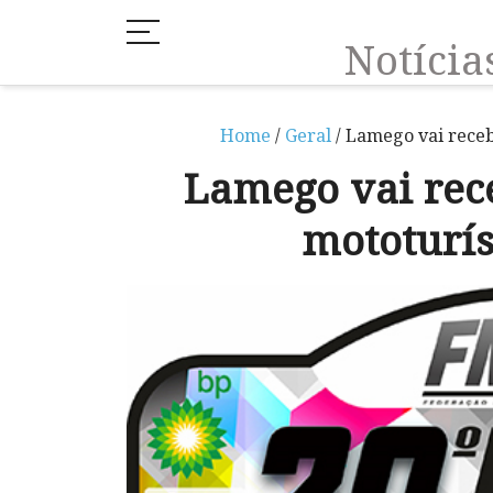
Notíci
Home
/
Geral
/ Lamego vai rece
Lamego vai rec
mototurí