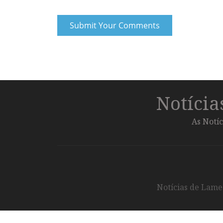
Notíci
As Notíc
Notícias de Lameg