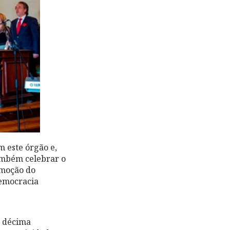
m este órgão e,
ambém celebrar o
omoção do
democracia
a décima