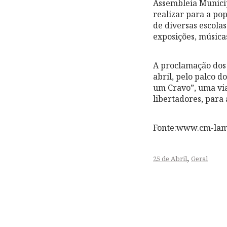
Assembleia Munici
realizar para a po
de diversas escola
exposições, músic
A proclamação dos 
abril, pelo palco d
um Cravo”, uma via
libertadores, para 
Fonte:www.cm-lam
,
25 de Abril
Geral