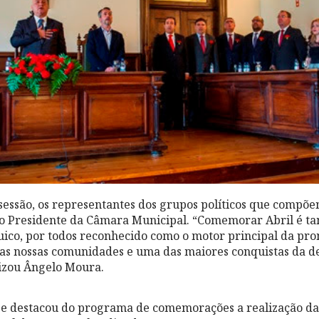
sessão, os representantes dos grupos políticos que compõe
, o Presidente da Câmara Municipal. “Comemorar Abril é t
uico, por todos reconhecido como o motor principal da pr
as nossas comunidades e uma das maiores conquistas da 
izou Ângelo Moura.
se destacou do programa de comemorações a realização d