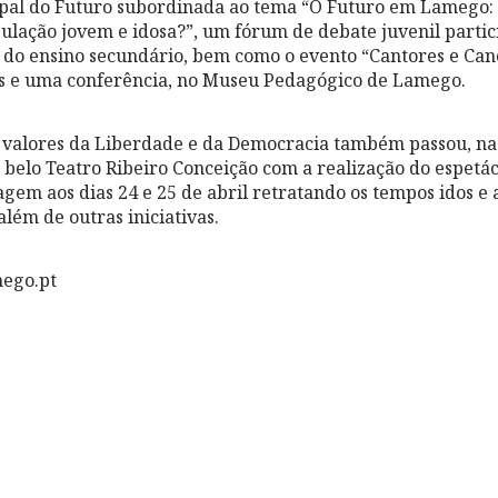
pal do Futuro subordinada ao tema “O Futuro em Lamego: 
pulação jovem e idosa?”, um fórum de debate juvenil parti
s do ensino secundário, bem como o evento “Cantores e Can
as e uma conferência, no Museu Pedagógico de Lamego.
valores da Liberdade e da Democracia também passou, na 
o belo Teatro Ribeiro Conceição com a realização do espetá
gem aos dias 24 e 25 de abril retratando os tempos idos e
além de outras iniciativas.
ego.pt