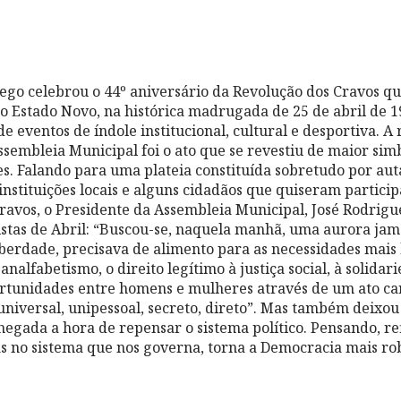
go celebrou o 44º aniversário da Revolução dos Cravos q
do Estado Novo, na histórica madrugada de 25 de abril de 
 eventos de índole institucional, cultural e desportiva. A 
ssembleia Municipal foi o ato que se revestiu de maior si
. Falando para uma plateia constituída sobretudo por aut
instituições locais e alguns cidadãos que quiseram particip
ravos, o Presidente da Assembleia Municipal, José Rodrigu
stas de Abril: “Buscou-se, naquela manhã, uma aurora jama
berdade, precisava de alimento para as necessidades mais 
analfabetismo, o direito legítimo à justiça social, à solidar
ortunidades entre homens e mulheres através de um ato c
 universal, unipessoal, secreto, direto”. Mas também deixou
hegada a hora de repensar o sistema político. Pensando, re
 no sistema que nos governa, torna a Democracia mais ro