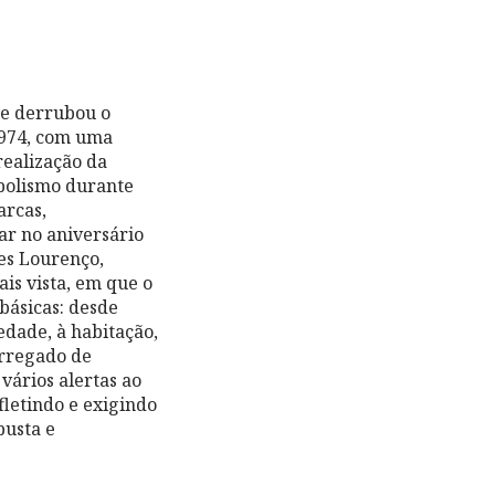
ue derrubou o
1974, com uma
realização da
mbolismo durante
arcas,
ar no aniversário
es Lourenço,
is vista, em que o
básicas: desde
iedade, à habitação,
arregado de
 vários alertas ao
fletindo e exigindo
busta e