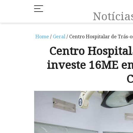
Notíci
Home
/
Geral
/ Centro Hospitalar de Trás-
Centro Hospital
investe 16ME em
C