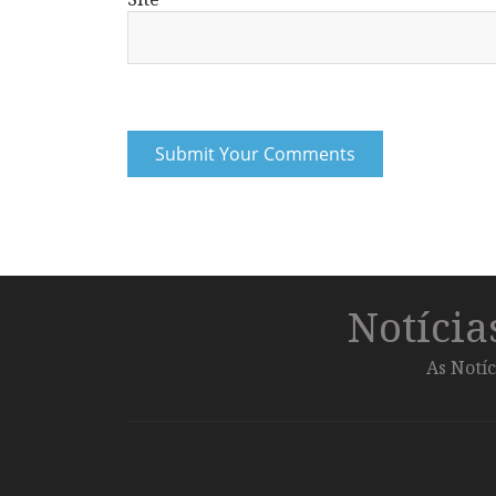
Notíci
As Notíc