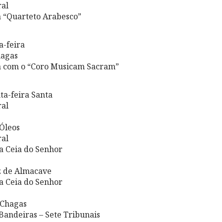
ral
a “Quarteto Arabesco”
a-feira
hagas
a com o “Coro Musicam Sacram”
ta-feira Santa
ral
Óleos
ral
a Ceia do Senhor
z de Almacave
a Ceia do Senhor
 Chagas
 Bandeiras – Sete Tribunais