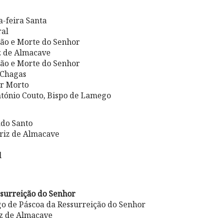
a-feira Santa
ral
xão e Morte do Senhor
z de Almacave
xão e Morte do Senhor
 Chagas
or Morto
ntónio Couto, Bispo de Lamego
ado Santo
triz de Almacave
l
ssurreição do Senhor
go de Páscoa da Ressurreição do Senhor
iz de Almacave