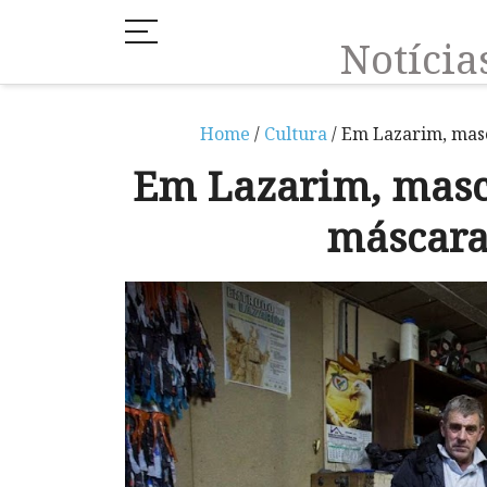
Notíci
Home
/
Cultura
/ Em Lazarim, masc
Em Lazarim, masca
máscara