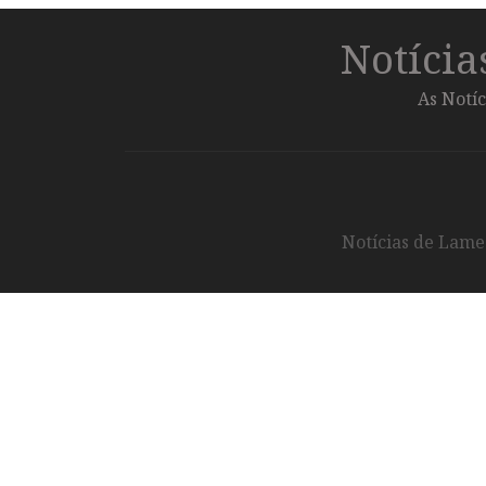
Notíci
As Notíc
Notícias de Lameg