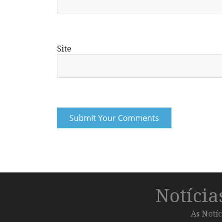
Site
Notíci
As Notíc