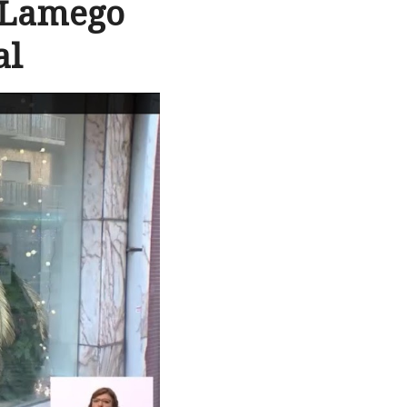
e Lamego
al