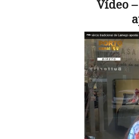
Vídeo –
a