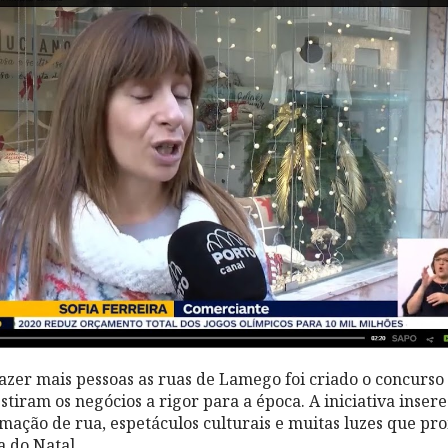
azer mais pessoas as ruas de Lamego foi criado o concurso
stiram os negócios a rigor para a época. A iniciativa ins
mação de rua, espetáculos culturais e muitas luzes que p
 do Natal.