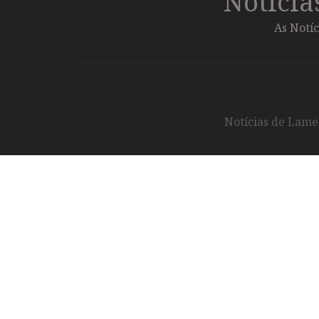
Notíci
As Notíc
Notícias de Lameg