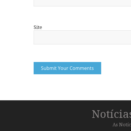
Site
Notíci
As Notíc