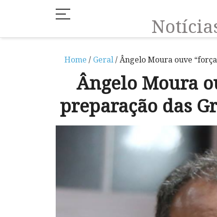
Notíci
Home
/
Geral
/ Ângelo Moura ouve “força
Ângelo Moura ou
preparação das G