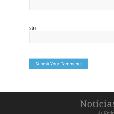
Site
Notíci
As Notíc