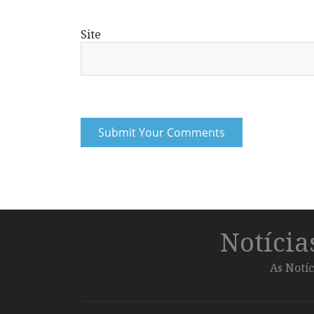
Site
Notíci
As Notíc