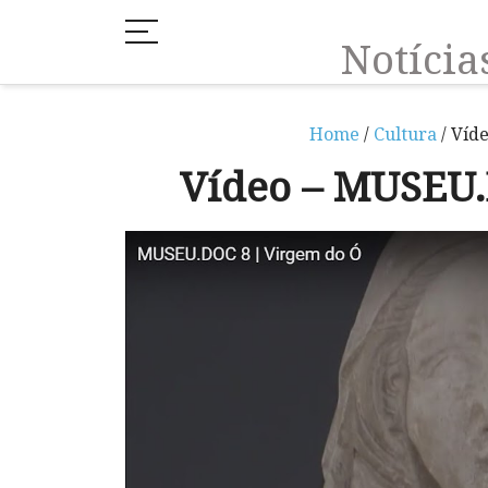
Notíci
Home
/
Cultura
/ Víd
Vídeo – MUSEU.