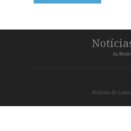
Notíci
As Notíc
Notícias de Lameg