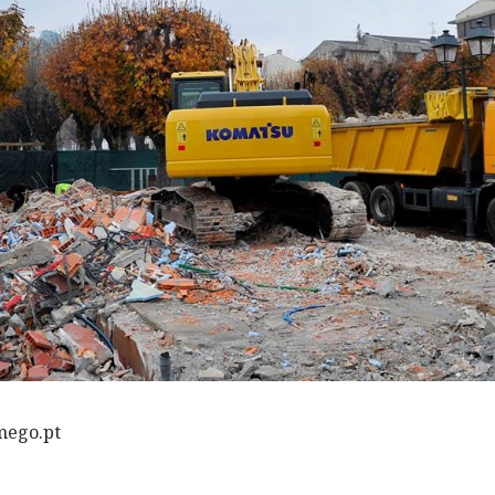
mego.pt