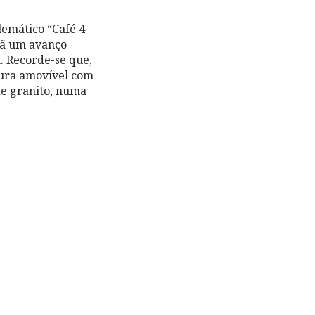
lemático “Café 4
hã um avanço
. Recorde-se que,
ura amovível com
e granito, numa