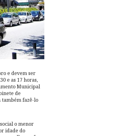
bro e devem ser
0 e as 17 horas,
lamento Municipal
binete de
m também fazê-lo
 social o menor
or idade do