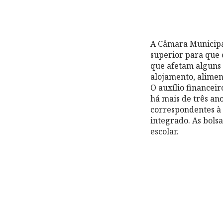
A Câmara Municipal
superior para que 
que afetam alguns 
alojamento, alimen
O a
uxílio financeir
há mais de três an
correspondentes à 
integrado. As bol
escolar.