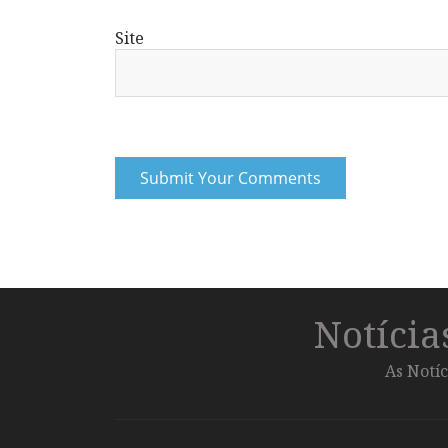
Site
Notíci
As Notíc