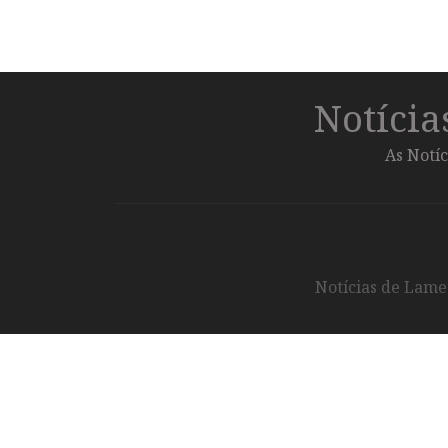
Notíci
As Notíc
Notícias de Lameg