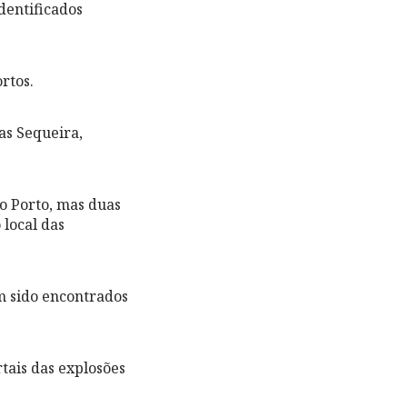
identificados
rtos.
as Sequeira,
do Porto, mas duas
local das
em sido encontrados
rtais das explosões