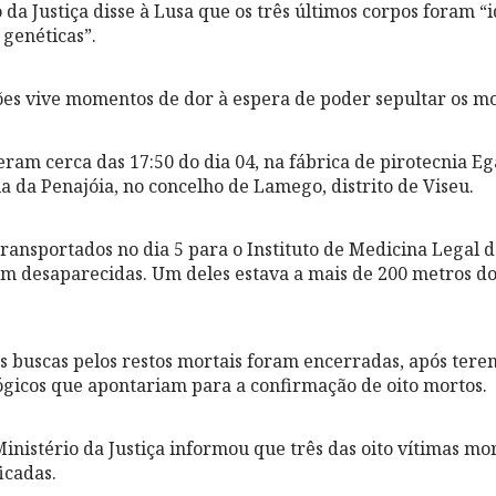
 da Justiça disse à Lusa que os três últimos corpos foram “
 genéticas”.
ões vive momentos de dor à espera de poder sepultar os mo
eram cerca das 17:50 do dia 04, na fábrica de pirotecnia Eg
a da Penajóia, no concelho de Lamego, distrito de Viseu.
transportados no dia 5 para o Instituto de Medicina Legal 
m desaparecidas. Um deles estava a mais de 200 metros do 
 as buscas pelos restos mortais foram encerradas, após ter
lógicos que apontariam para a confirmação de oito mortos.
Ministério da Justiça informou que três das oito vítimas mo
icadas.