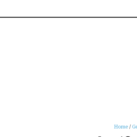
Home
/
G